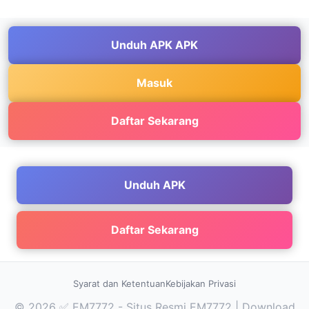
Unduh APK APK
Masuk
Daftar Sekarang
Unduh APK
Daftar Sekarang
Syarat dan Ketentuan
Kebijakan Privasi
© 2026 ✅ EM7772 - Situs Resmi EM7772 | Download