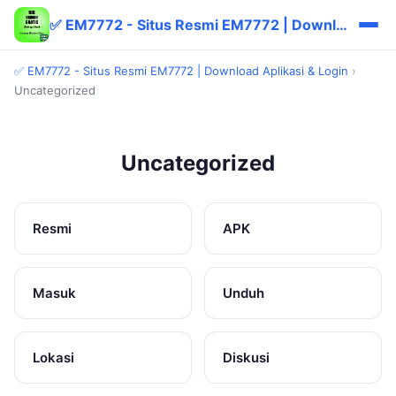
✅ EM7772 - Situs Resmi EM7772 | Download Aplikasi & Login
✅ EM7772 - Situs Resmi EM7772 | Download Aplikasi & Login
›
Uncategorized
Uncategorized
Resmi
APK
Masuk
Unduh
Lokasi
Diskusi