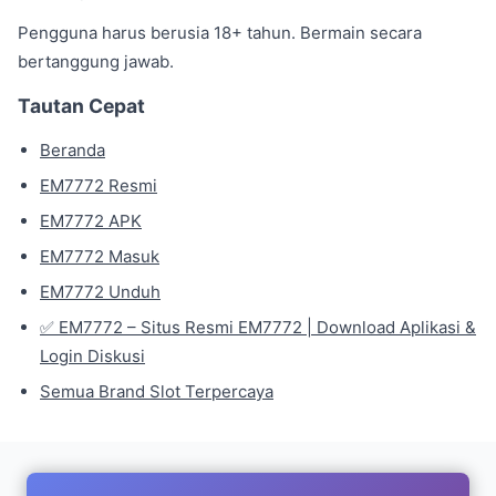
Pengguna harus berusia 18+ tahun. Bermain secara
bertanggung jawab.
Tautan Cepat
Beranda
EM7772 Resmi
EM7772 APK
EM7772 Masuk
EM7772 Unduh
✅ EM7772 – Situs Resmi EM7772 | Download Aplikasi &
Login Diskusi
Semua Brand Slot Terpercaya