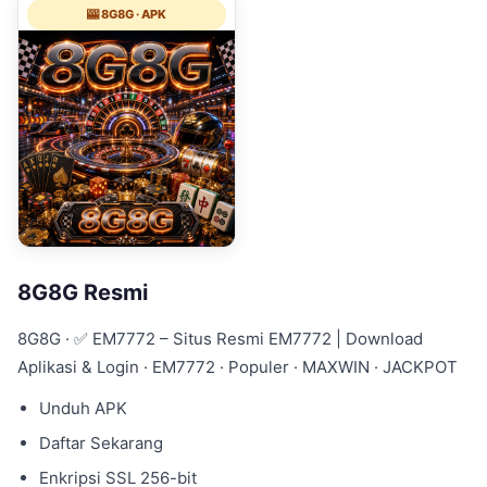
🎰 8G8G · APK
8G8G Resmi
8G8G · ✅ EM7772 – Situs Resmi EM7772 | Download
Aplikasi & Login · EM7772 · Populer · MAXWIN · JACKPOT
Unduh APK
Daftar Sekarang
Enkripsi SSL 256-bit